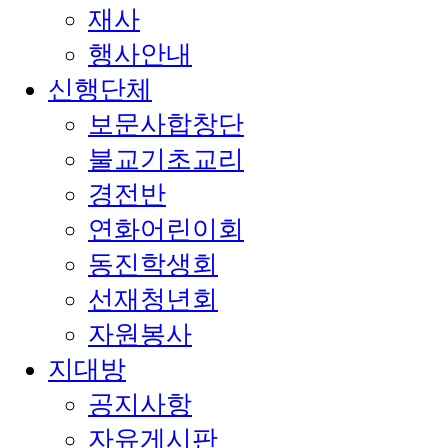
재사
행사안내
신행단체
보문사합창단
불교기초교리
경전반
연화어린이회
동진학생회
선재청년회
자원봉사
지대방
공지사항
자유게시판