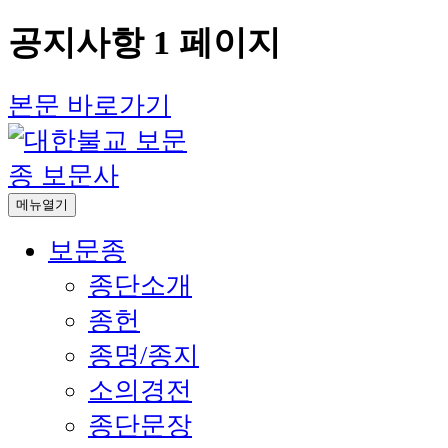
공지사항 1 페이지
본문 바로가기
메뉴열기
보문종
종단소개
종헌
종명/종지
소의경전
종단문장