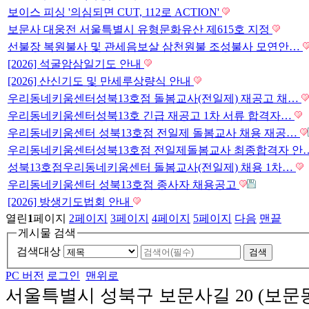
보이스 피싱 '의심되면 CUT, 112로 ACTION'
보문사 대웅전 서울특별시 유형문화유산 제615호 지정
선불장 복원불사 및 관세음보살 삼천원불 조성불사 모연안…
[2026] 석굴암삼일기도 안내
[2026] 산신기도 및 만세루상량식 안내
우리동네키움센터성북13호점 돌봄교사(전일제) 재공고 채…
우리동네키움센터성북13호 긴급 재공고 1차 서류 합격자…
우리동네키움센터 성북13호점 전일제 돌봄교사 채용 재공…
우리동네키움센터성북13호점 전일제돌봄교사 최종합격자 안
성북13호점우리동네키움센터 돌봄교사(전일제) 채용 1차…
우리동네키움센터 성북13호점 종사자 채용공고
[2026] 방생기도법회 안내
열린
1
페이지
2
페이지
3
페이지
4
페이지
5
페이지
다음
맨끝
게시물 검색
검색대상
PC 버전
로그인
맨위로
서울특별시 성북구 보문사길 20 (보문동 