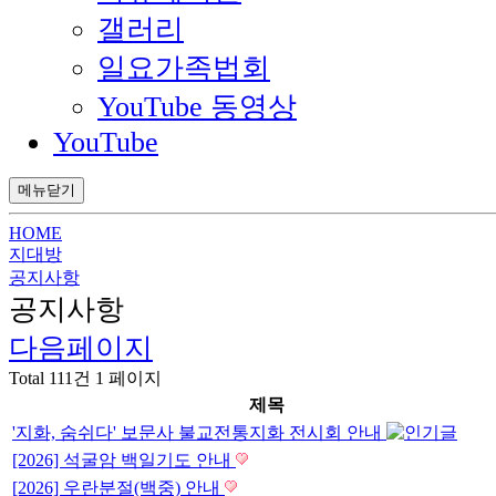
갤러리
일요가족법회
YouTube 동영상
YouTube
메뉴닫기
HOME
지대방
공지사항
공지사항
다음페이지
Total 111건
1 페이지
제목
'지화, 숨쉬다' 보문사 불교전통지화 전시회 안내
[2026] 석굴암 백일기도 안내
[2026] 우란분절(백중) 안내