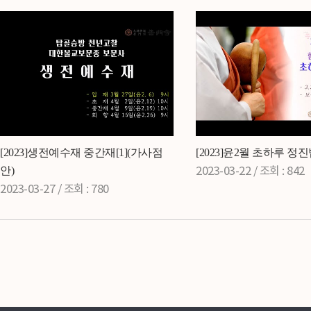
[2023]생전예수재 중간재[1](가사점
[2023]윤2월 초하루 정
안)
2023-03-22 /
조회
: 842
2023-03-27 /
조회
: 780