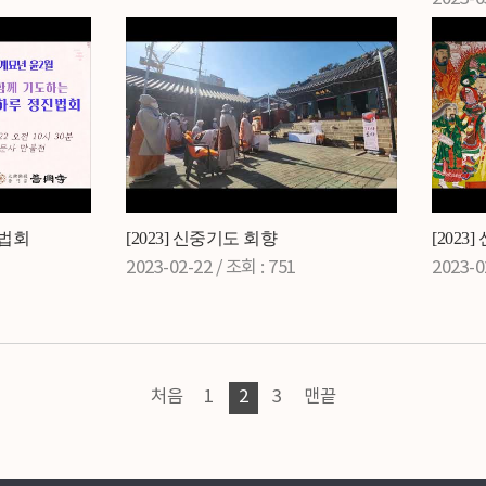
진법회
[2023] 신중기도 회향
[2023
2023-02-22 /
조회
: 751
2023-0
처음
1
2
3
맨끝