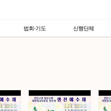
법회·기도
신행단체