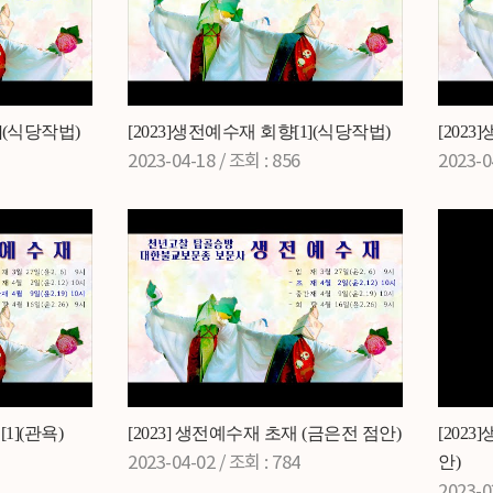
](식당작법)
[2023]생전예수재 회향[1](식당작법)
[202
2023-04-18 /
조회
: 856
2023-0
1](관욕)
[2023] 생전예수재 초재 (금은전 점안)
[202
안)
2023-04-02 /
조회
: 784
2023-0