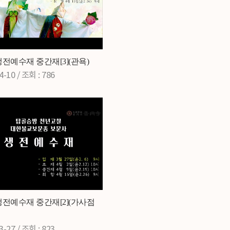
3]생전예수재 중간재[3](관욕)
4-10 /
조회
: 786
3]생전예수재 중간재[2](가사점
3-27 /
조회
: 823