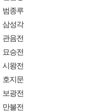
범종루
삼성각
관음전
묘승전
시왕전
호지문
보광전
만불전