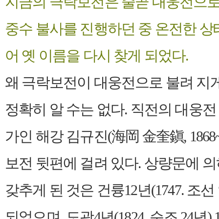
지금의 극락보전은 줄곧 대웅전으로 
중수 불사를 진행하던 중 온전한 
어 옛 이름을 다시 찾게 되었다.
왜 극락보전이 대웅전으로 불려 지
정확히 알 수는 없다. 직전의 대웅전
가인 해강 김규진(海岡 金奎鎭, 1868
보전 뒷편에 걸려 있다.
상량문에 의
갖추게 된 것은 건륭12년(1747. 조선
되었으며, 도광4년(1824. 순조 24년) 