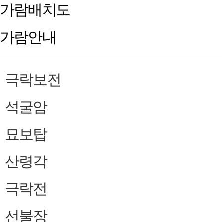
가람배치도
가람안내
극락보전
석굴암
묘보탑
산령각
극락전
선불장