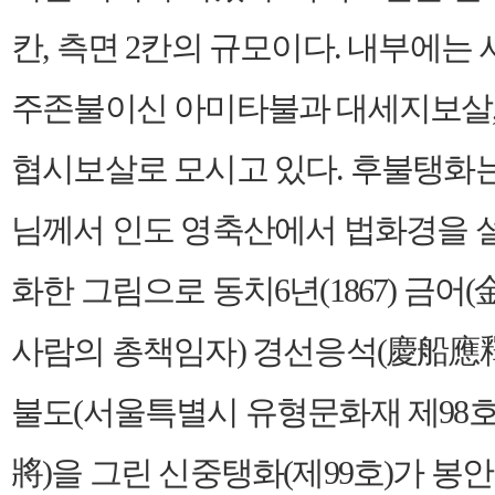
칸, 측면 2칸의 규모이다. 내부에
주존불이신 아미타불과 대세지보살,
협시보살로 모시고 있다. 후불탱화
님께서 인도 영축산에서 법화경을 
화한 그림으로 동치6년(1867) 금어(
사람의 총책임자) 경선응석(慶船應釋
불도(서울특별시 유형문화재 제98호
將)을 그린 신중탱화(제99호)가 봉안