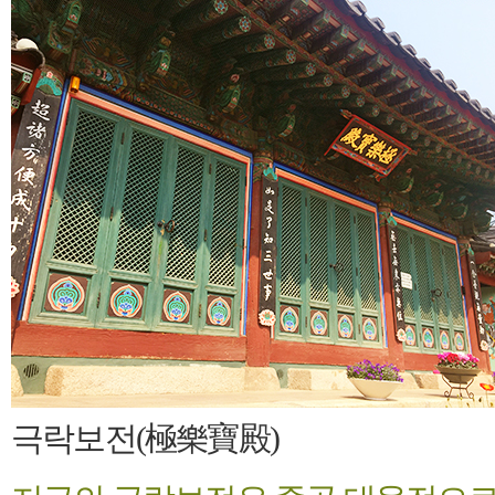
극락보전(極樂寶殿)