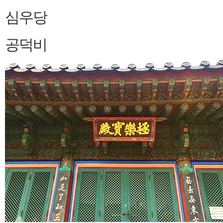
심우당
공덕비